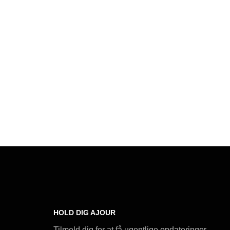
HOLD DIG AJOUR
Tilmeld dig for at få ugentlige opdateringer,