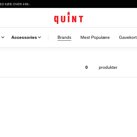
ED KØB OVER 499,-
s
Accessories
Brands
Mest Populære
Gavekort
0
produkter