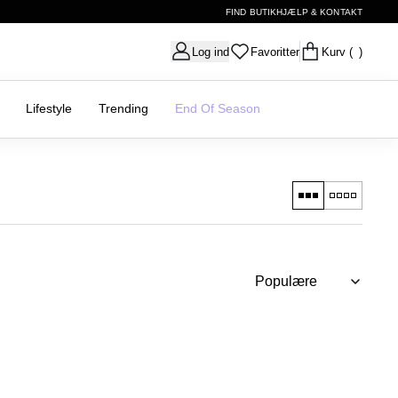
FIND BUTIK
HJÆLP & KONTAKT
Log ind
Favoritter
Kurv
( )
Lifestyle
Trending
End Of Season