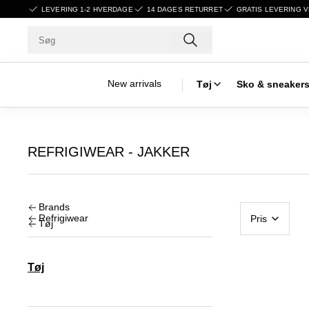
LEVERING 1-2 HVERDAGE
14 DAGES RETURRET
GRATIS LEVERING V
New arrivals
Tøj
Sko & sneaker
REFRIGIWEAR - JAKKER
Brands
Refrigiwear
Pris
Tøj
Tøj