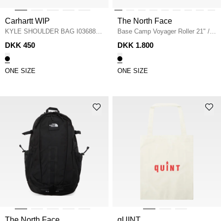
Carhartt WIP
The North Face
KYLE SHOULDER BAG I036881
Base Camp Voyager Roller 21"
/
BAGS
/
BLACK
BLACK
DKK 450
DKK 1.800
ONE SIZE
ONE SIZE
The North Face
qUINT