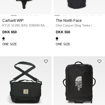
Carhartt WIP
The North Face
KYLE SLING BAG I036840 BAGS
Glen Canyon Sling Taske
/
/
BLACK
BLACK
DKK 650
DKK 550
ONE SIZE
ONE SIZE