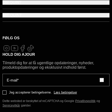
OM QUINT
MIT QUINT
FØLG OS
HOLD DIG AJOUR
Tilmeld dig for at få ugentlige opdateringer, nyheder,
produktopdateringer og eksklusivt indhold først.
E-mail*
Jeg accepterer betingelserne.
Læs betingelser
Dette websted er beskyttet af reCAPTCHA og Google
Privatlivspolitik
og
Servicevilkår
gælder.