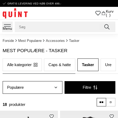
GRATIS LEVERING VED KØB OVER 499,-
Kurv
( )
Menu
Forside
Mest Populære
Accessories
Tasker
MEST POPULÆRE - TASKER
Alle kategorier
Caps & hatte
Tasker
Ure
Populære
Filtre
18
produkter