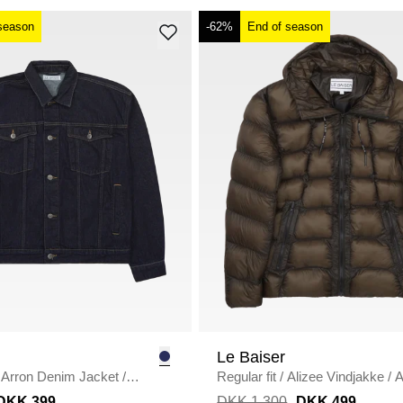
season
-62%
End of season
Le Baiser
Arron Denim Jacket
/
Regular fit
/
Alizee Vindjakke
/
DKK 399
DKK 1.300
DKK 499