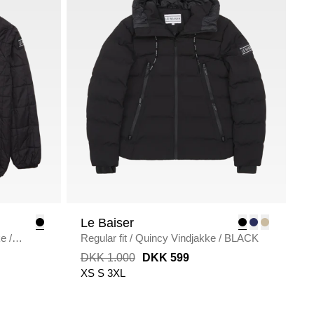
Le Baiser
ke
/
Regular fit
/
Quincy Vindjakke
/
BLACK
DKK 1.000
DKK 599
XS
S
3XL