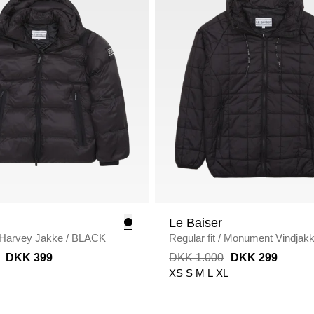
Le Baiser
Harvey Jakke
/
BLACK
Regular fit
/
Monument Vindjak
BLACK
DKK 399
DKK 1.000
DKK 299
XS
S
M
L
XL