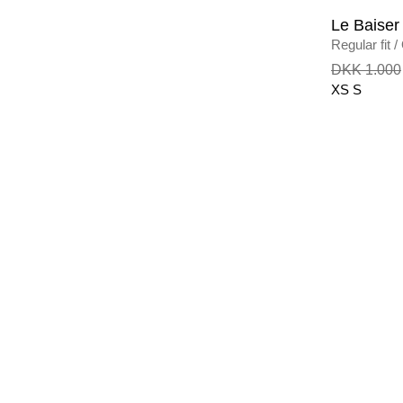
Le Baiser
Regular fit
/
DKK 1.000
XS
S