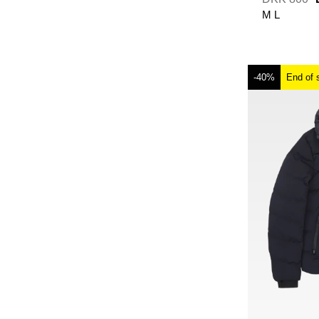
M
L
-40%
End of 