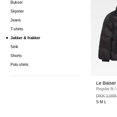
Bukser
Skjorter
Jeans
T-shirts
Jakker & frakker
Strik
Shorts
Polo shirts
Le Baiser
Regular fit
/
DKK 1.000
S
M
L