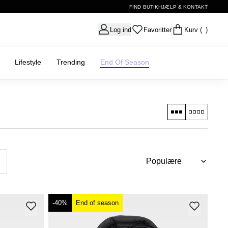
FIND BUTIK
HJÆLP & KONTAKT
Log ind
Favoritter
Kurv
( )
Lifestyle
Trending
End Of Season
-40%
End of season