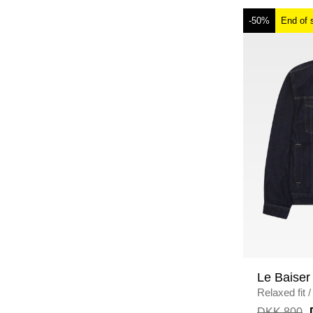
-50%
End of 
Le Baiser
Relaxed fit
/
MIDNIGHT
DKK 800