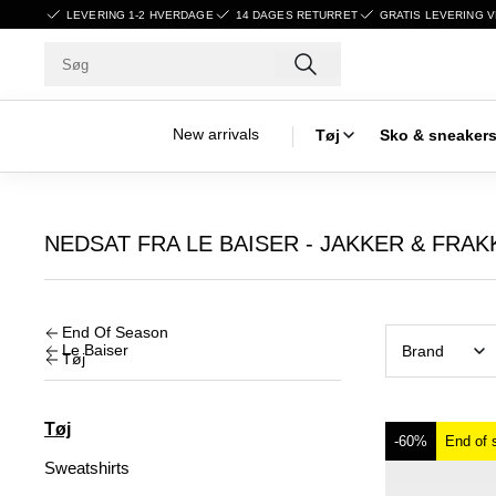
LEVERING 1-2 HVERDAGE
14 DAGES RETURRET
GRATIS LEVERING V
New arrivals
Tøj
Sko & sneaker
NEDSAT FRA LE BAISER - JAKKER & FRAK
End Of Season
Le Baiser
Brand
Tøj
Tøj
-60%
End of 
Sweatshirts