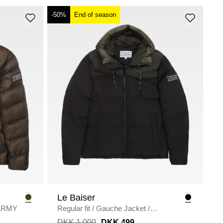
-50%
End of season
Le Baiser
ARMY
Regular fit
/
Gauche Jacket
/
BLACK/ARMY
DKK 1.000
DKK 499