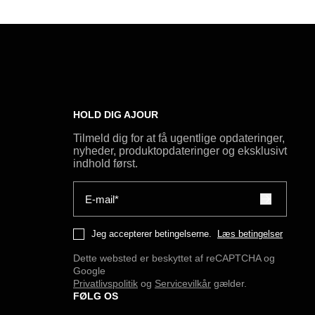
HOLD DIG AJOUR
Tilmeld dig for at få ugentlige opdateringer,
nyheder, produktopdateringer og eksklusivt
indhold først.
E-mail*
Jeg accepterer betingelserne.
Læs betingelser
Dette websted er beskyttet af reCAPTCHA og
Google
Privatlivspolitik
og
Servicevilkår
gælder.
FØLG OS