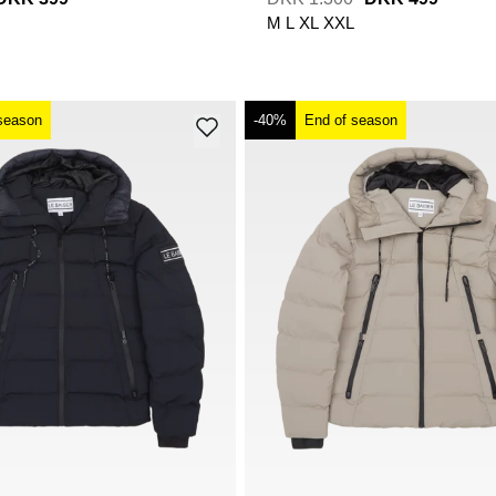
M
L
XL
XXL
season
-40%
End of season