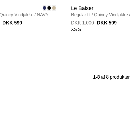
Le Baiser
Quincy Vindjakke
/
NAVY
Regular fit
/
Quincy Vindjakke
/
DKK 599
DKK 1.000
DKK 599
XS
S
1-8
af 8 produkter