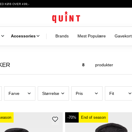
ED KØB OVER 499,-
s
Accessories
Brands
Mest Populære
Gavekort
KER
8
produkter
Farve
Størrelse
Pris
Fit
season
-70%
End of season