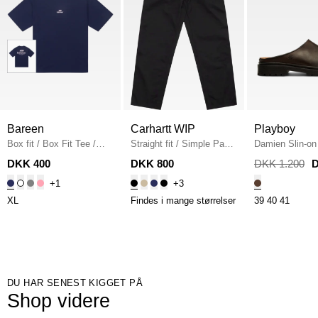
Bareen
Carhartt WIP
Playboy
Box fit
/
Box Fit Tee
/
Straight fit
/
Simple Pant
Damien Slin-on
NAVY
I020075
/
BLACK
DKK 400
DKK 800
DKK 1.200
D
+1
+3
XL
Findes i mange størrelser
39
40
41
DU HAR SENEST KIGGET PÅ
Shop videre