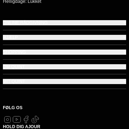
Helligdage: Lukket
ONLINE RÅDGIVNING
HJÆLP
SHOPPING
OM QUINT
MIT QUINT
FØLG OS
HOLD DIG AJOUR