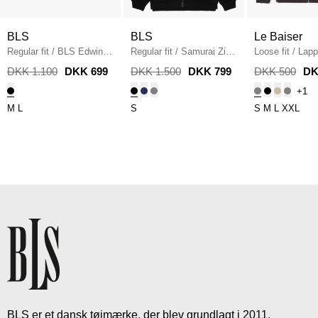
BLS
BLS
Le Baiser
Regular fit
/
BLS Edwin
Regular fit
/
Samurai Zip
Loose fit
/
Lapp
Zip Hoodie
/
BLACK
Hoodie
/
SORT
ELEFANT
DKK 1.100
DKK 699
DKK 1.500
DKK 799
DKK 500
DK
+1
M
L
S
S
M
L
XXL
BLS er et dansk tøjmærke, der blev grundlagt i 2011.