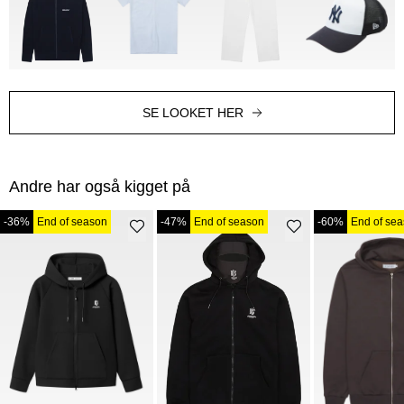
SE LOOKET HER
Andre har også kigget på
-36%
End of season
-47%
End of season
-60%
End of se