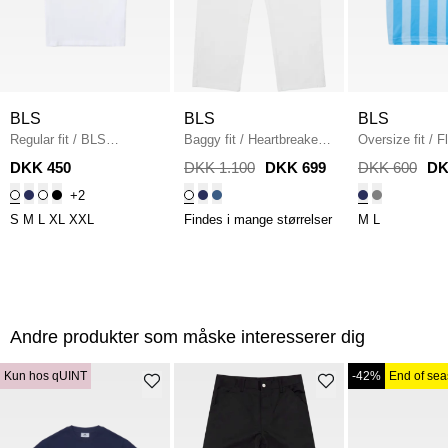
BLS
BLS
BLS
Regular fit
/
BLS
Baggy fit
/
Heartbreaker
Oversize fit
/
F
Northsea Capital T-shirt
/
Jeans
/
WHITE
Soccer Jersey
DKK 450
DKK 1.100
DKK 699
DKK 600
DK
WHITE/BLACK
BLUE
+2
S
M
L
XL
XXL
Findes i mange størrelser
M
L
Andre produkter som måske interesserer dig
Kun hos qUINT
-42%
End of se