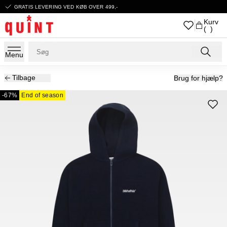
GRATIS LEVERING VED KØB OVER 499,-
Kurv
( )
Menu
Tilbage
Brug for hjælp?
-67%
End of season