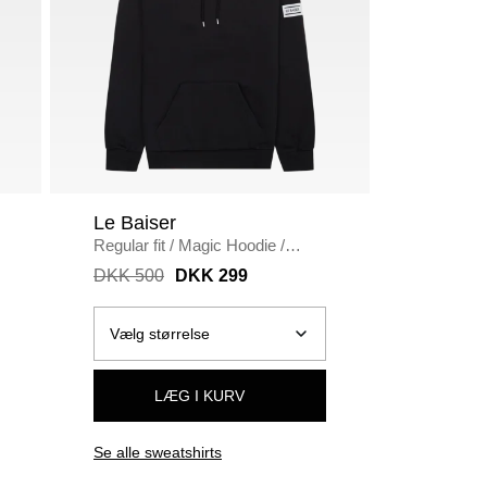
Le Baiser
Le Bais
Regular fit
/
Magic Hoodie
/
Loose fit
BLACK
SAND
DKK 500
DKK 299
DKK 60
LÆG I KURV
Se alle sweatshirts
Se alle b