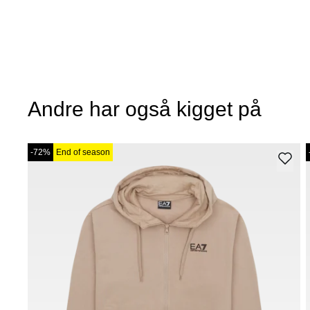
Andre har også kigget på
-72%
End of season