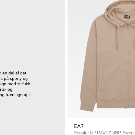
r en del af det
s på sporty og
ign med stilfuldt
rts- og
og træningstøj til
EA7
Regular fit
/
PJVTZ-8NP Sweats