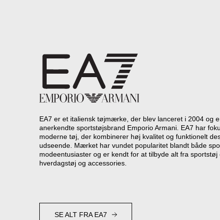
EA7 er et italiensk tøjmærke, der blev lanceret i 2004 og e
anerkendte sportstøjsbrand Emporio Armani. EA7 har foku
moderne tøj, der kombinerer høj kvalitet og funktionelt des
udseende. Mærket har vundet popularitet blandt både spo
modeentusiaster og er kendt for at tilbyde alt fra sportstøj 
hverdagstøj og accessories.
SE ALT FRA EA7