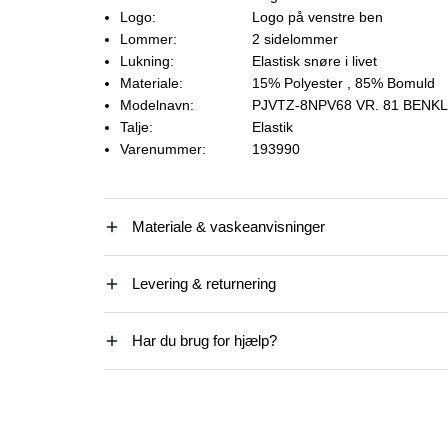
Logo:
Logo på venstre ben
Lommer:
2 sidelommer
Lukning:
Elastisk snøre i livet
Materiale:
15% Polyester
, 85% Bomuld
Modelnavn:
PJVTZ-8NPV68 VR. 81 BEN
Talje:
Elastik
Varenummer:
193990
Materiale & vaskeanvisninger
Levering & returnering
Har du brug for hjælp?