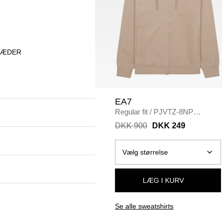
KLÆDER
EA7
Regular fit
/
PJVTZ-8NP
Sweatshirt
/
SAND
DKK 900
DKK 249
LÆG I KURV
Se alle sweatshirts