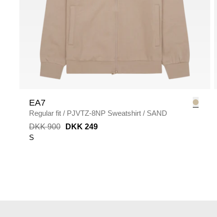
EA7
Regular fit
/
PJVTZ-8NP Sweatshirt
/
SAND
DKK 900
DKK 249
S