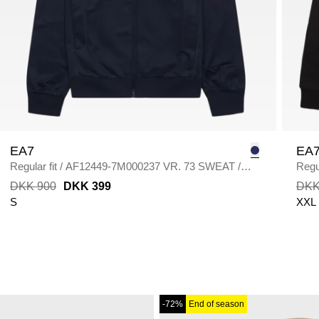
EA7
EA
Regular fit
/
AF12449-7M000237 VR. 73 SWEAT
/
Regul
BLÅ
DKK 900
DKK 399
DKK
S
XXL
-72%
End of season