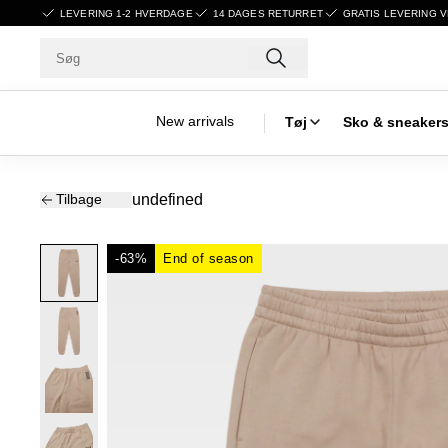
LEVERING 1-2 HVERDAGE
14 DAGES RETURRET
GRATIS LEVERING V
New arrivals
Tøj
Sko & sneaker
Tilbage
undefined
-63%
End of season