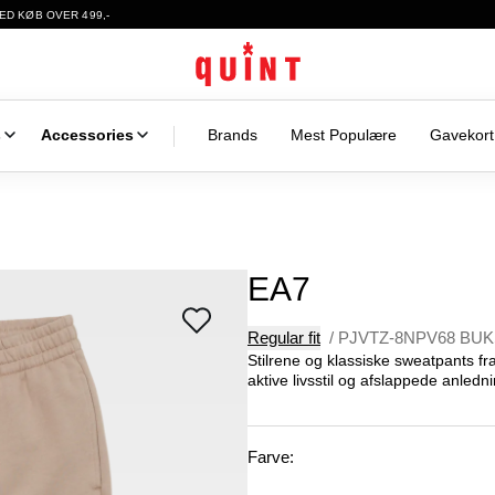
ED KØB OVER 499,-
s
Accessories
Brands
Mest Populære
Gavekort
EA7
Regular fit
/
PJVTZ-8NPV68 BU
Stilrene og klassiske sweatpants fra
aktive livsstil og afslappede anledn
Farve: