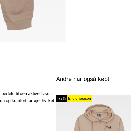
Andre har også købt
rfekt til den aktive livsstil
-72%
End of season
n og komfort for øje, hvilket