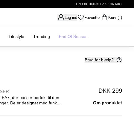
FIND BUTIK
HJÆLP & KONTAKT
Log ind
Favoritter
Kurv
( )
Lifestyle
Trending
End Of Season
Brug for hjælp?
DKK 299
KSER
 EA7, der passer perfekt til den
Om produktet
inger. De er designet med funk...