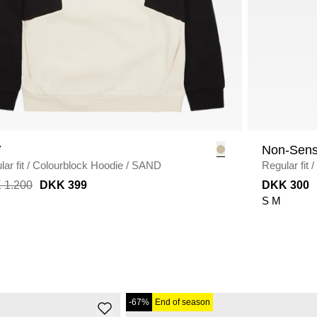
7
Non-Sen
ar fit
/
Colourblock Hoodie
/
SAND
Regular fit
/
 1.200
DKK 399
DKK 300
S
M
-67%
End of season