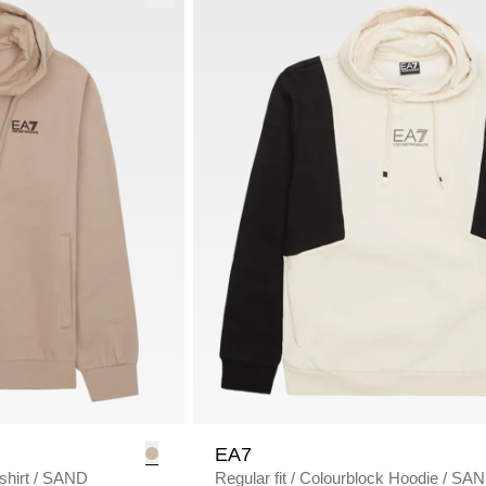
EA7
hirt
/
SAND
Regular fit
/
Colourblock Hoodie
/
SAN