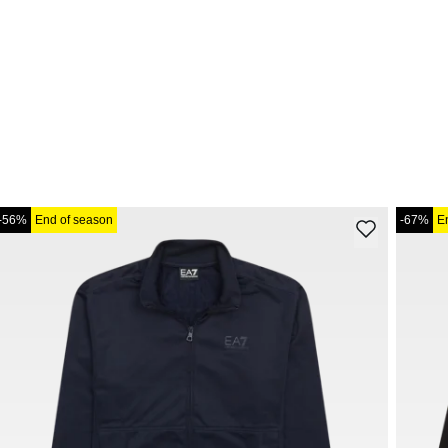
-56%
End of season
-67%
E