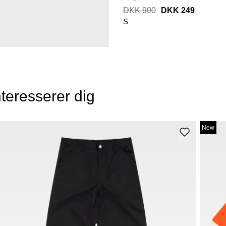
DKK 900
DKK 249
S
teresserer dig
New