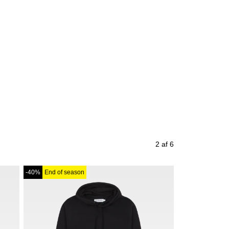
2 af 6
-40%
End of season
-67%
End of se