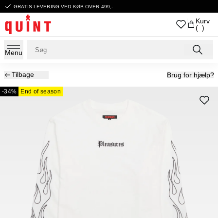
GRATIS LEVERING VED KØB OVER 499,-
Kurv
( )
Menu
Tilbage
Brug for hjælp?
-34%
End of season