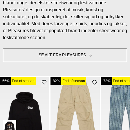
blandt unge, der elsker streetwear og festivalmode.
Pleasures' design er inspireret af musik, kunst og
subkulturer, og de skaber tøj, der skiller sig ud og udtrykker
individualitet. Med deres farverige t-shirts, hoodies og jakker,
er Pleasures blevet et populært brand indenfor streetwear og
festivalmode scenen.
SE ALT FRA PLEASURES
-56%
End of season
-82%
End of season
-73%
End of se