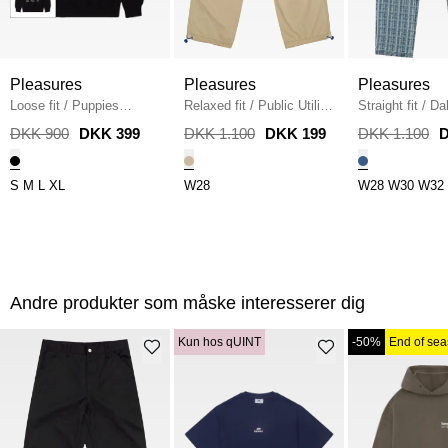
Pleasures
Pleasures
Pleasures
Loose fit
/
Puppies
Relaxed fit
/
Public Utility
Straight fit
/
Da
Hoodie
/
BLACK
Bukser
/
BEIGE
Pant
/
DENIM/
DKK 900
DKK 399
DKK 1.100
DKK 199
DKK 1.100
D
S
M
L
XL
W28
W28
W30
W32
Andre produkter som måske interesserer dig
Kun hos qUINT
-50%
End of se