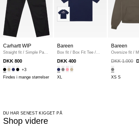
Carhartt WIP
Bareen
Bareen
Straight fit
/
Simple Pant
Box fit
/
Box Fit Tee
/
Oversize fit
/
M
I020075
/
BLACK
NAVY
Hoodie
/
STON
DKK 800
DKK 400
DKK 1.000
D
+3
Findes i mange størrelser
XL
XS
S
DU HAR SENEST KIGGET PÅ
Shop videre