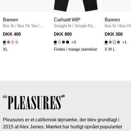
Bareen
Carhartt WIP
Bareen
Box fit
/
Box Fit Tee
/
Straight fit
/
Simple Pant
Box fit
/
Box Fi
NAVY
I020075
/
BLACK
/
BLACK
DKK 400
DKK 800
DKK 350
+3
+1
XL
Findes i mange størrelser
S
M
L
Pleasures er et californisk tøjmærke, der blev grundlagt i
2015 af Alex James. Mærket har hurtigt opnået popularitet