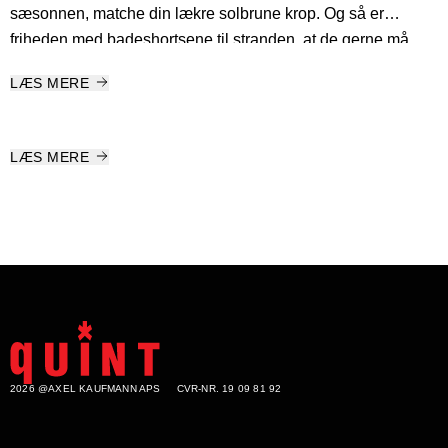
sæsonnen, matche din lækre solbrune krop. Og så er
friheden med badeshortsene til stranden, at de gerne må
være endnu mere spraglede end, hvad du ellers ville gå
LÆS MERE
med. Så hop i bølgen blå (eller svømmehallens klorvand)!
LÆS MERE
2026 @AXEL KAUFMANN APS
CVR-NR. 19 09 81 92