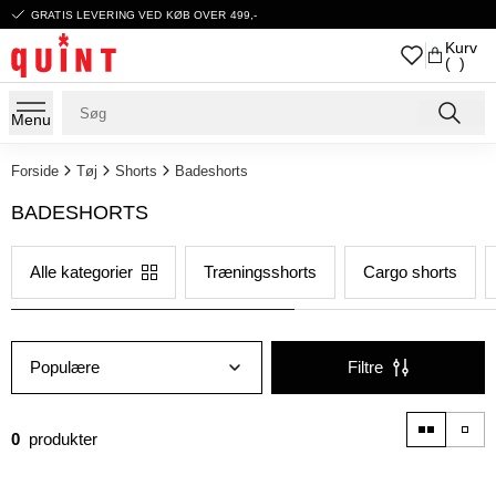
GRATIS LEVERING VED KØB OVER 499,-
Kurv
( )
Menu
Forside
Tøj
Shorts
Badeshorts
BADESHORTS
Alle kategorier
Træningsshorts
Cargo shorts
Populære
Filtre
0
produkter