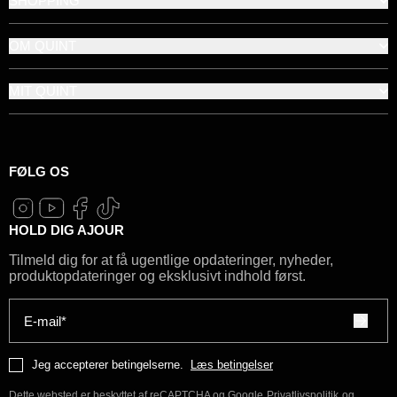
SHOPPING
OM QUINT
MIT QUINT
FØLG OS
HOLD DIG AJOUR
Tilmeld dig for at få ugentlige opdateringer, nyheder,
produktopdateringer og eksklusivt indhold først.
E-mail*
Jeg accepterer betingelserne.
Læs betingelser
Dette websted er beskyttet af reCAPTCHA og Google
Privatlivspolitik
og