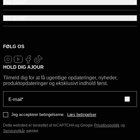
OM QUINT
MIT QUINT
FØLG OS
HOLD DIG AJOUR
Tilmeld dig for at få ugentlige opdateringer, nyheder,
produktopdateringer og eksklusivt indhold først.
E-mail*
Jeg accepterer betingelserne.
Læs betingelser
Dette websted er beskyttet af reCAPTCHA og Google
Privatlivspolitik
og
Servicevilkår
gælder.