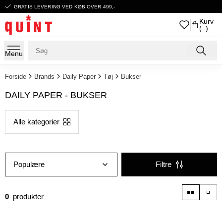
GRATIS LEVERING VED KØB OVER 499,-
Kurv
( )
Menu
Forside
Brands
Daily Paper
Tøj
Bukser
DAILY PAPER - BUKSER
Alle kategorier
Populære
Filtre
0
produkter