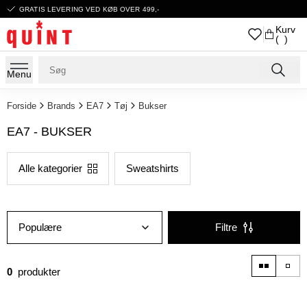
GRATIS LEVERING VED KØB OVER 499,-
Kurv
( )
Menu
Forside
Brands
EA7
Tøj
Bukser
EA7 - BUKSER
Alle kategorier
Sweatshirts
Populære
Filtre
0
produkter