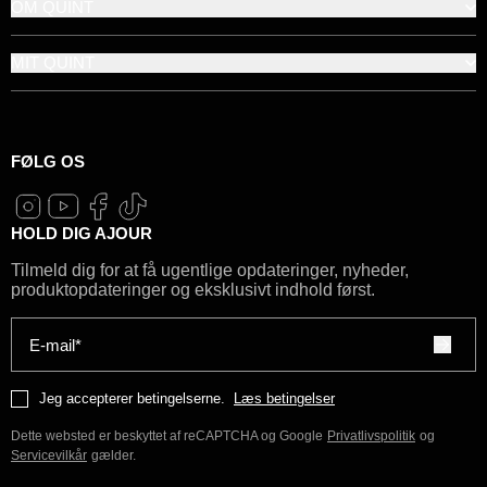
OM QUINT
MIT QUINT
FØLG OS
HOLD DIG AJOUR
Tilmeld dig for at få ugentlige opdateringer, nyheder,
produktopdateringer og eksklusivt indhold først.
E-mail*
Jeg accepterer betingelserne.
Læs betingelser
Dette websted er beskyttet af reCAPTCHA og Google
Privatlivspolitik
og
Servicevilkår
gælder.