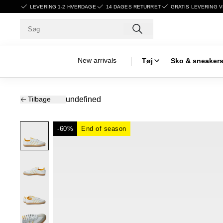
LEVERING 1-2 HVERDAGE
14 DAGES RETURRET
GRATIS LEVERING V
New arrivals
Tøj
Sko & sneaker
Tilbage
undefined
-60%
End of season