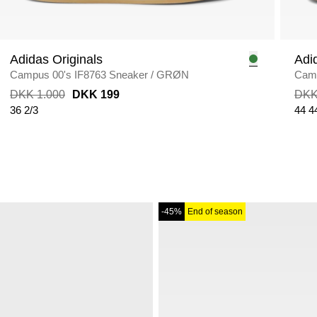
Adidas Originals
Adi
Campus 00's IF8763 Sneaker
/
GRØN
Camp
DKK 1.000
DKK 199
DKK
36 2/3
44
4
-45%
End of season