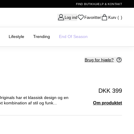
FIND BUTIK
HJÆLP & KONTAKT
Log ind
Favoritter
Kurv
( )
Lifestyle
Trending
End Of Season
Brug for hjælp?
DKK 399
iginals har et klassisk design og en
Om produktet
 kombination af stil og funk...