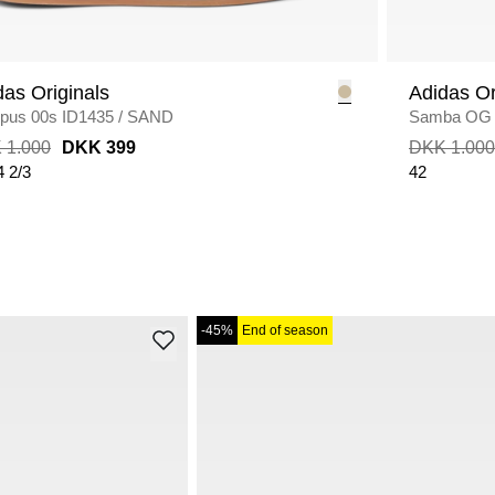
das Originals
Adidas Or
us 00s ID1435
/
SAND
Samba OG 
 1.000
DKK 399
DKK 1.000
4 2/3
42
-45%
End of season