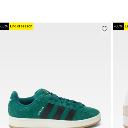
-80%
End of season
-60%
E