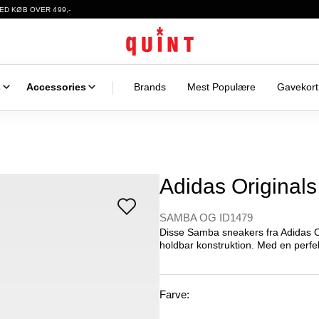
ED KØB OVER 499,-
s
Accessories
Brands
Mest Populære
Gavekort
Adidas Originals
SAMBA OG ID1479
Disse Samba sneakers fra Adidas Or
holdbar konstruktion. Med en perfekt
Farve: