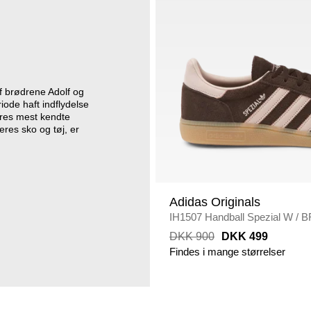
af brødrene Adolf og
iode haft indflydelse
eres mest kendte
eres sko og tøj, er
Adidas Originals
IH1507 Handball Spezial W
/
B
DKK 900
DKK 499
Findes i mange størrelser