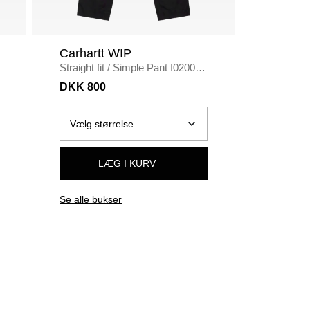
Carhartt WIP
Bareen
Straight fit
/
Simple Pant I020075
Box fit
/
B
/
BLACK
BLACK
DKK 800
DKK 35
LÆG I KURV
Se alle bukser
Se alle t-