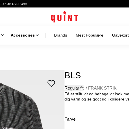
ED KØB OVER 499,-
s
Accessories
Brands
Mest Populære
Gavekort
BLS
Regular fit
/
FRANK STRIK
Få et stilfuldt og behageligt look me
dig varm og se godt ud i køligere ve
Farve: