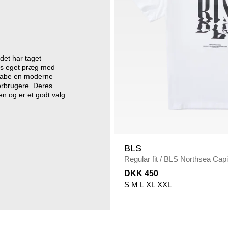
det har taget
eres eget præg med
skabe en moderne
forbrugere. Deres
en og er et godt valg
BLS
Regular fit
/
BLS Northsea Capit
WHITE/BLACK
DKK 450
S
M
L
XL
XXL