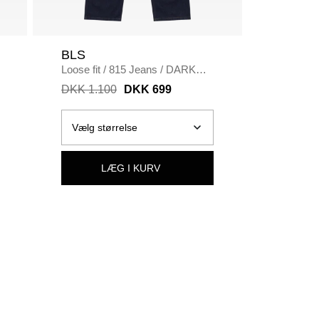
BLS
No Pro
Loose fit
/
815 Jeans
/
DARK
Regular fi
BLUE
/
BLACK
DKK 1.100
DKK 699
DKK 1.
LÆG I KURV
Se alle s