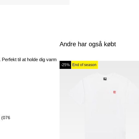
Andre har også købt
 Perfekt til at holde dig varm
-25%
End of season
 (076