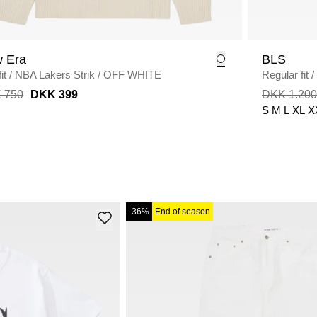
 Era
BLS
it
/
NBA Lakers Strik
/
OFF WHITE
Regular fit
/
 750
DKK 399
DKK 1.200
S
M
L
XL
X
-36%
End of season