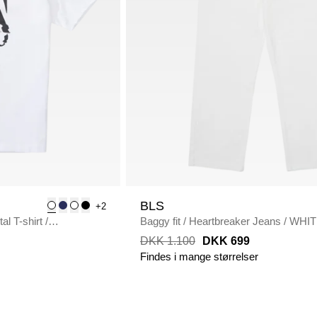
BLS
+2
al T-shirt
/
Baggy fit
/
Heartbreaker Jeans
/
WHIT
DKK 1.100
DKK 699
Findes i mange størrelser