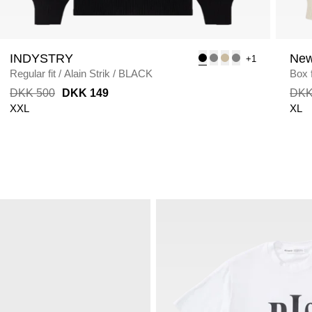
INDYSTRY
New
+1
Regular fit
/
Alain Strik
/
BLACK
Box f
DKK 500
DKK 149
DKK
XXL
XL