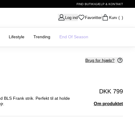
FIND BUTIK
HJÆLP & KONTAKT
Log ind
Favoritter
Kurv
( )
Lifestyle
Trending
End Of Season
Brug for hjælp?
DKK 799
d BLS Frank strik. Perfekt til at holde
Om produktet
jr.