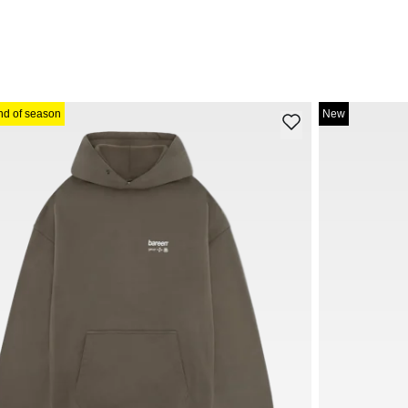
nd of season
New