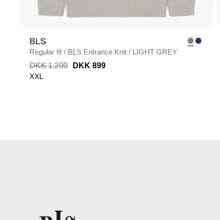
BLS
Regular fit
/
BLS Entrance Knit
/
LIGHT GREY
DKK 1.200
DKK 899
XXL