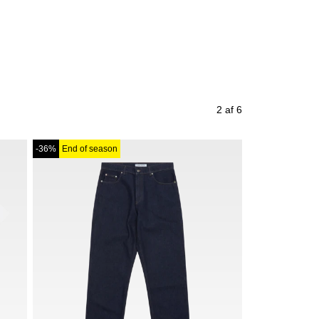
2 af 6
-36%
End of season
-58%
End of se