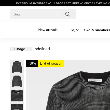
LEVERING 1-2 HVERDAGE
14 DAGES RETURRET
GRATIS LEVERING V
New arrivals
Tøj
Sko & sneaker
Tilbage
undefined
-39%
End of season