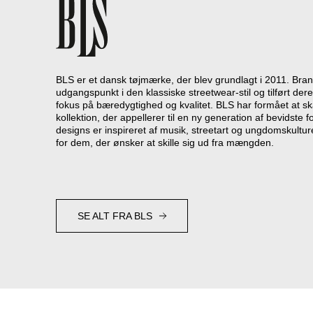
BLS er et dansk tøjmærke, der blev grundlagt i 2011. Bran
udgangspunkt i den klassiske streetwear-stil og tilført d
fokus på bæredygtighed og kvalitet. BLS har formået at 
kollektion, der appellerer til en ny generation af bevidste 
designs er inspireret af musik, streetart og ungdomskultur
for dem, der ønsker at skille sig ud fra mængden.
SE ALT FRA BLS