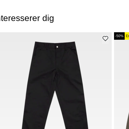
teresserer dig
-50%
E