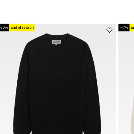
-70%
End of season
-47%
E