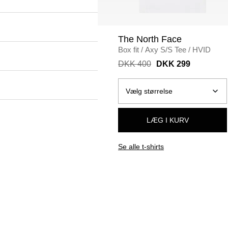
The North Face
Box fit
/
Axy S/S Tee
/
HVID
DKK 400
DKK 299
LÆG I KURV
Se alle t-shirts