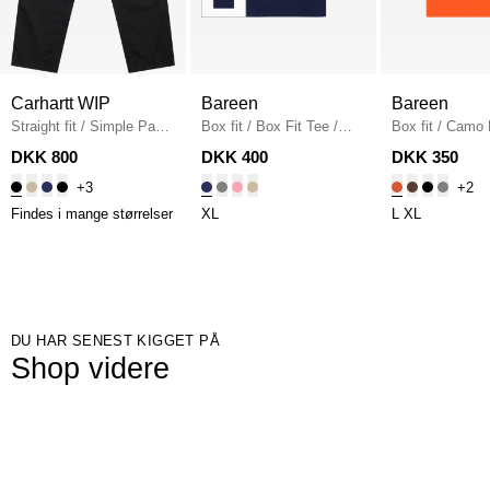
Carhartt WIP
Bareen
Bareen
Straight fit
/
Simple Pant
Box fit
/
Box Fit Tee
/
Box fit
/
Camo 
I020075
/
BLACK
NAVY
Fit T-shirt
/
OR
DKK 800
DKK 400
DKK 350
+3
+2
Findes i mange størrelser
XL
L
XL
DU HAR SENEST KIGGET PÅ
Shop videre