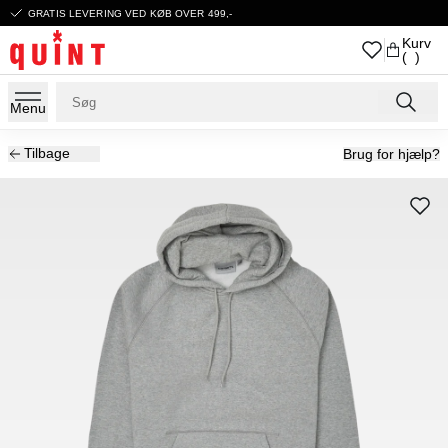
GRATIS LEVERING VED KØB OVER 499,-
Kurv
( )
Menu
Tilbage
Brug for hjælp?