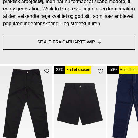
praktisk arbejdstøj, men har nu formået at skabe modetøj til
en ny generation. Work In Progress- linjen er en kombination
af den velkendte høje kvalitet og god stil, som især er blevet
populært indenfor skating – og streetkulturen.
SE ALT FRA CARHARTT WIP
-23%
End of season
-56%
End of se