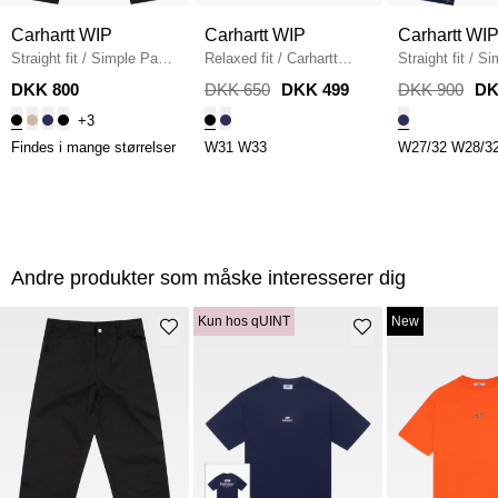
Carhartt WIP
Carhartt WIP
Carhartt WI
Straight fit
/
Simple Pant
Relaxed fit
/
Carhartt
Straight fit
/
Si
I020075
/
BLACK
Simple Shorts
/
BLACK
I022947.012Y
/
DKK 800
DKK 650
DKK 499
DKK 900
DK
ONE WASH
+3
Findes i mange størrelser
W31
W33
W27/32
W28/3
Andre produkter som måske interesserer dig
Kun hos qUINT
New