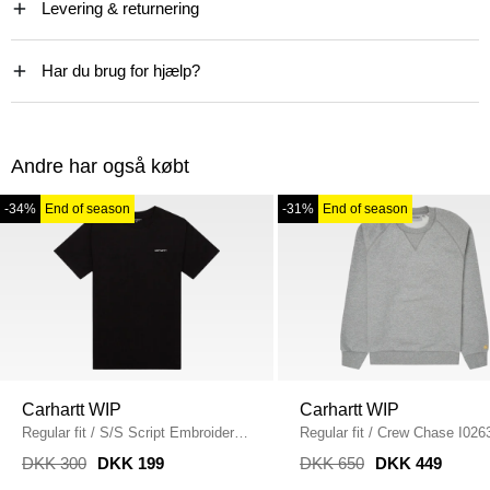
Levering & returnering
Har du brug for hjælp?
Andre har også købt
-34%
End of season
-31%
End of season
Carhartt WIP
Carhartt WIP
Regular fit
/
S/S Script Embroidery
Regular fit
/
Crew Chase I026
T-Shirt I030435
/
BLACK
GREY HTR/GOLD
DKK 300
DKK 199
DKK 650
DKK 449