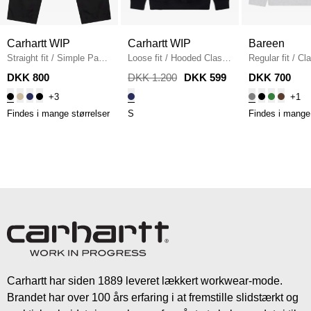
Carhartt WIP
Carhartt WIP
Bareen
Straight fit
/
Simple Pant
Loose fit
/
Hooded Class
Regular fit
/
Cla
I020075
/
BLACK
Of 89 Sweatshirt
/
DARK
Hoodie
/
CLOU
DKK 800
DKK 1.200
DKK 599
DKK 700
NAVY
+3
+1
Findes i mange størrelser
S
Findes i mange 
Carhartt har siden 1889 leveret lækkert workwear-mode.
Brandet har over 100 års erfaring i at fremstille slidstærkt og