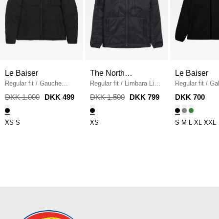
Le Baiser
The North
Le Baiser
Regular fit
/
Gauche
Face
Regular fit
/
Limbara Light
Regular fit
/
Gal
Jacket
/
BLACK/ARMY
Synth Jacket
/
SORT
Softshell Vindj
DKK 1.000
DKK 499
DKK 1.500
DKK 799
DKK 700
SORT
XS
S
XS
S
M
L
XL
XXL