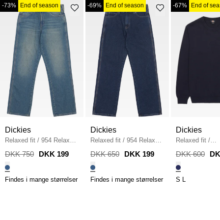
-73%
End of season
-69%
End of season
-67%
End of se
Dickies
Dickies
Dickies
Relaxed fit
/
954 Relaxed
Relaxed fit
/
954 Relaxed
Relaxed fit
/
Jeans
/
DENIM
Jeans
/
DENIM
Summderdale S
DKK 750
DKK 199
DKK 650
DKK 199
DKK 600
DK
NAVY
Findes i mange størrelser
Findes i mange størrelser
S
L