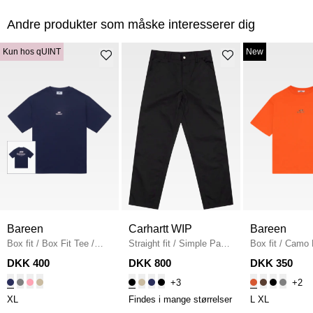
Andre produkter som måske interesserer dig
Kun hos qUINT
New
Bareen
Carhartt WIP
Bareen
Box fit
/
Box Fit Tee
/
Straight fit
/
Simple Pant
Box fit
/
Camo 
NAVY
I020075
/
BLACK
Fit T-shirt
/
OR
DKK 400
DKK 800
DKK 350
+3
+2
XL
Findes i mange størrelser
L
XL