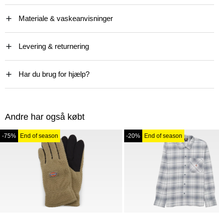
Materiale & vaskeanvisninger
Levering & returnering
Har du brug for hjælp?
Andre har også købt
-75%
End of season
-20%
End of season