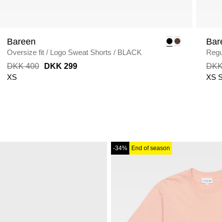
Bareen
Bar
Oversize fit
/
Logo Sweat Shorts
/
BLACK
Regul
DKK 400
DKK 299
DKK
XS
XS
-34%
End of season