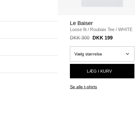
Le Baiser
Loose fit
/
Roubaix Tee
/
WHITE
DKK 300
DKK 199
LÆG I KURV
Se alle t-shirts