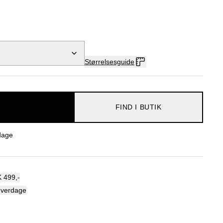
Størrelsesguide
FIND I BUTIK
dage
 499,-
hverdage