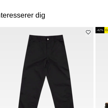
teresserer dig
-42%
E