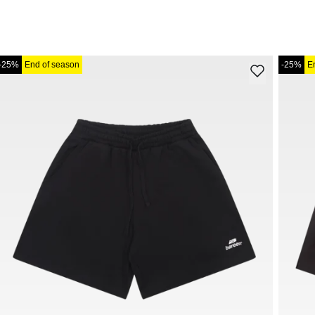
-25%
End of season
-25%
E