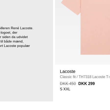
pilleren René Lacoste.
-logoet, der
r siden da udvidet
s til både mænd,
ort Lacoste populær
Lacoste
Classic fit
/
TH7318 Lacoste T-s
DKK 450
DKK 299
S
XXL