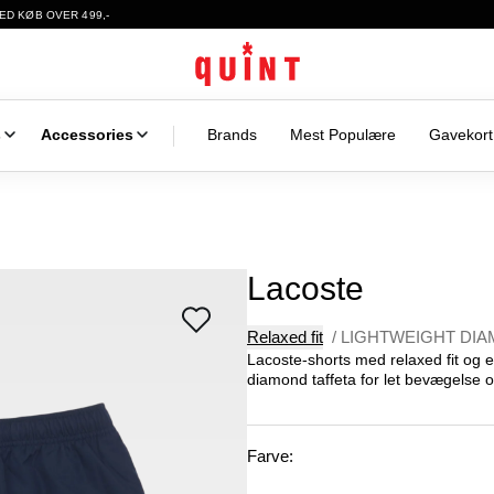
ED KØB OVER 499,-
s
Accessories
Brands
Mest Populære
Gavekort
Lacoste
Relaxed fit
/
LIGHTWEIGHT DIA
Lacoste-shorts med relaxed fit og ela
diamond taffeta for let bevægelse og
Farve: