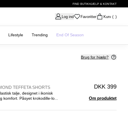
FIND BUTIK
HJÆLP & KONTAKT
Log ind
Favoritter
Kurv
( )
Lifestyle
Trending
End Of Season
Brug for hjælp?
DKK 399
MOND TEFFETA SHORTS
stisk talje, designet i ikonisk
Om produktet
 komfort. Påsyet krokodille-lo...