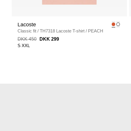
Lacoste
Classic fit
/
TH7318 Lacoste T-shirt
/
PEACH
DKK 450
DKK 299
S
XXL