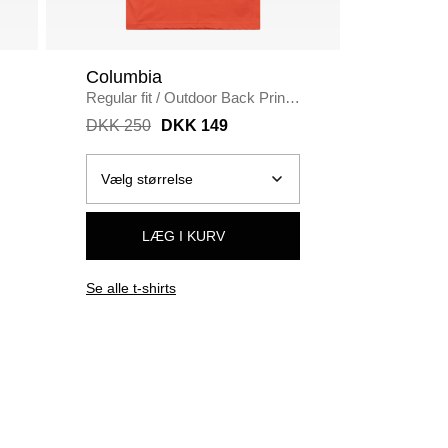
Columbia
Sniff
Regular fit
/
Outdoor Back Print
Tights
/
H
T-shirt
/
ORANGE
DKK 250
DKK 149
DKK 10
LÆG I KURV
Se alle t-shirts
Se alle u