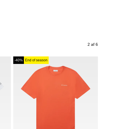
2 af 6
-40%
End of season
-51%
End of se