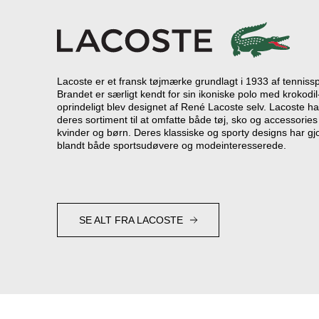
Lacoste er et fransk tøjmærke grundlagt i 1933 af tenniss
Brandet er særligt kendt for sin ikoniske polo med krokodil
oprindeligt blev designet af René Lacoste selv. Lacoste ha
deres sortiment til at omfatte både tøj, sko og accessorie
kvinder og børn. Deres klassiske og sporty designs har gj
blandt både sportsudøvere og modeinteresserede.
SE ALT FRA LACOSTE