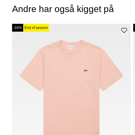
Andre har også kigget på
-34%
End of season