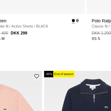
een
Polo Ral
ar fit
/
Active Shorts
/
BLACK
Classic fit
/
 400
DKK 299
DKK 1.200
S
M
XS
S
-30%
End of season