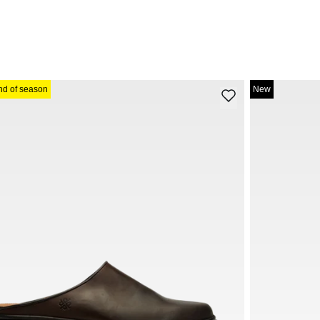
nd of season
New