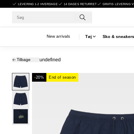
LEVERING 1-2 HVERDAGE
14 DAGES RETURRET
GRATIS LEVERING V
New arrivals
Tøj
Sko & sneaker
Tilbage
undefined
-20%
End of season