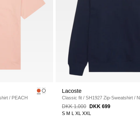
Lacoste
hirt
/
PEACH
Classic fit
/
SH1927 Zip-Sweatshirt
/
N
DKK 1.000
DKK 699
S
M
L
XL
XXL