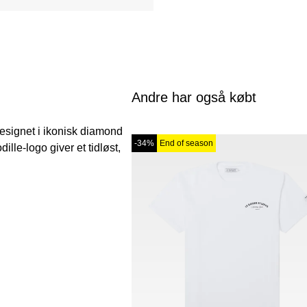
Andre har også købt
 designet i ikonisk diamond
-34%
End of season
ille-logo giver et tidløst,