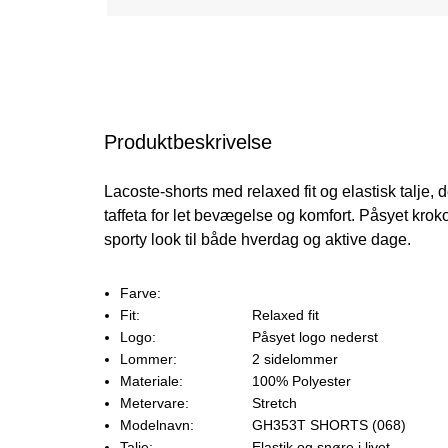
Produktbeskrivelse
Lacoste-shorts med relaxed fit og elastisk talje,
taffeta for let bevægelse og komfort. Påsyet krokod
sporty look til både hverdag og aktive dage.
Farve:
Fit:
Relaxed fit
Logo:
Påsyet logo nederst
Lommer:
2 sidelommer
Materiale:
100% Polyester
Metervare:
Stretch
Modelnavn:
GH353T SHORTS (068)
Talje:
Elastik og snøre i livet