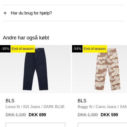
Har du brug for hjælp?
Andre har også købt
-36%
End of season
-54%
End of season
BLS
BLS
Loose fit
/
815 Jeans
/
DARK BLUE
Baggy fit
/
Camo Jeans
/
SA
DKK 1.100
DKK 699
DKK 1.300
DKK 599