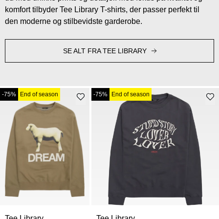
komfort tilbyder Tee Library T-shirts, der passer perfekt til
den moderne og stilbevidste garderobe.
SE ALT FRA TEE LIBRARY
-75%
End of season
-75%
End of season
Tee Library
Tee Library