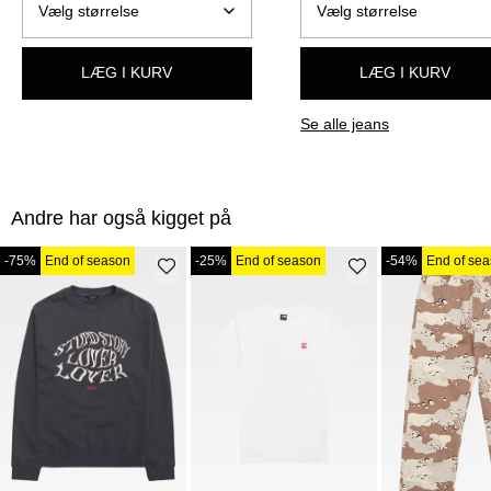
LÆG I KURV
LÆG I KURV
Se alle jeans
Andre har også kigget på
-75%
End of season
-25%
End of season
-54%
End of se