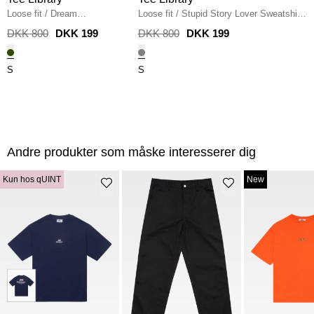
Loose fit
/
Dream
Loose fit
/
Stupid Story Lover Sweatshirt
Sweatshirt
/
MOSS
/
CHARCOAL
DKK 800
DKK 199
DKK 800
DKK 199
S
S
Andre produkter som måske interesserer dig
Kun hos qUINT
New