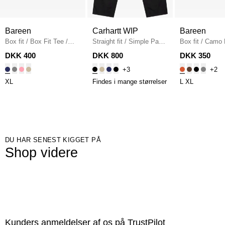
Bareen
Carhartt WIP
Bareen
Box fit
/
Box Fit Tee
/
Straight fit
/
Simple Pant
Box fit
/
Camo 
NAVY
I020075
/
BLACK
Fit T-shirt
/
OR
DKK 400
DKK 800
DKK 350
+3
+2
XL
Findes i mange størrelser
L
XL
DU HAR SENEST KIGGET PÅ
Shop videre
Kunders anmeldelser af os på TrustPilot