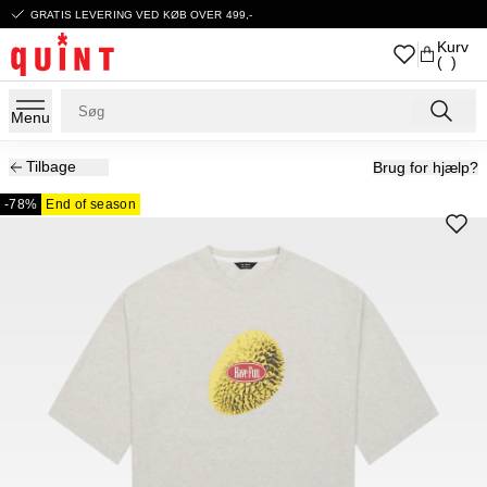
GRATIS LEVERING VED KØB OVER 499,-
Kurv
( )
Menu
Tilbage
Brug for hjælp?
-78%
End of season