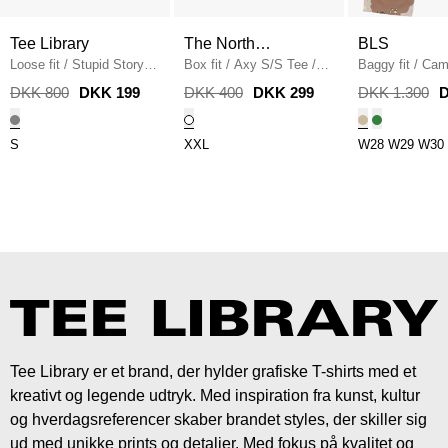
Tee Library
The North
BLS
Loose fit
/
Stupid Story
Face
Box fit
/
Axy S/S Tee
/
Baggy fit
/
Cam
Lover Sweatshirt
/
HVID
SAND
DKK 800
DKK 199
DKK 400
DKK 299
DKK 1.300
D
CHARCOAL
S
XXL
W28
W29
W30
Tee Library er et brand, der hylder grafiske T-shirts med et
kreativt og legende udtryk. Med inspiration fra kunst, kultur
og hverdagsreferencer skaber brandet styles, der skiller sig
ud med unikke prints og detaljer. Med fokus på kvalitet og