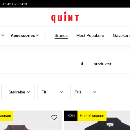
ED KØB OVER 499,-
s
Accessories
Brands
Mest Populære
Gavekort
4
produkter
Størrelse
Fit
Pris
season
-80%
End of season