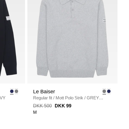
Le Baiser
VY
Regular fit
/
Mott Polo Strik
/
GREY
MELANGE
DKK 500
DKK 99
M