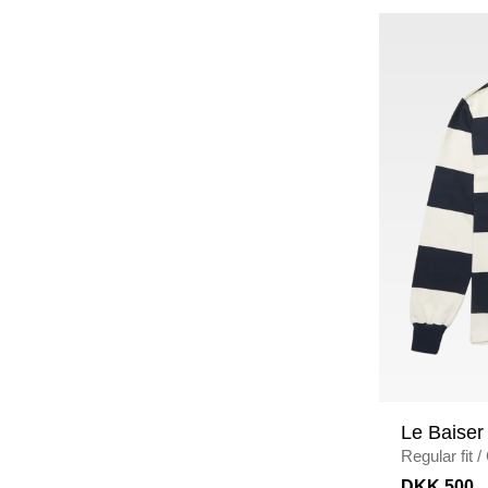
Le Baiser
Regular fit
/
NAVY/ECR
DKK 500