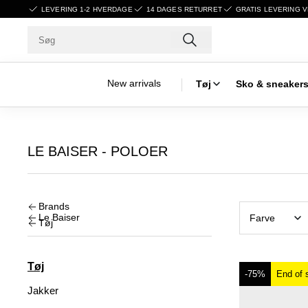
LEVERING 1-2 HVERDAGE
14 DAGES RETURRET
GRATIS LEVERING V
New arrivals
Tøj
Sko & sneaker
LE BAISER - POLOER
Brands
Le Baiser
Farve
Tøj
Tøj
-75%
End of 
Jakker