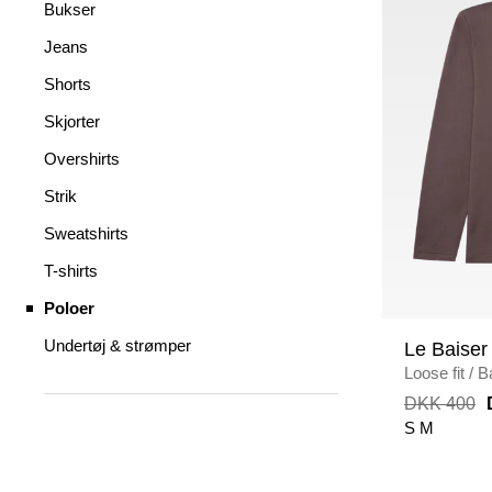
Bukser
Jeans
Shorts
Skjorter
Overshirts
Strik
Sweatshirts
T-shirts
Poloer
Undertøj & strømper
Le Baiser
Loose fit
/
B
DKK 400
S
M