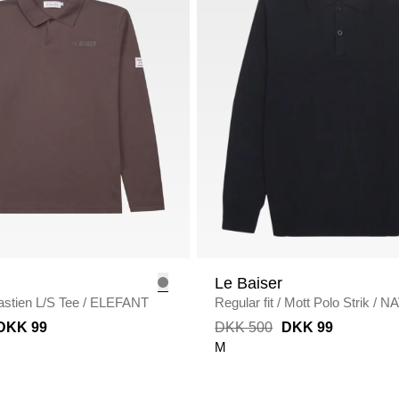
Le Baiser
astien L/S Tee
/
ELEFANT
Regular fit
/
Mott Polo Strik
/
NA
DKK 99
DKK 500
DKK 99
M