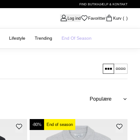
FIND BUTIK
HJÆLP & KONTAKT
Log ind
Favoritter
Kurv
( )
Lifestyle
Trending
End Of Season
-80%
End of season