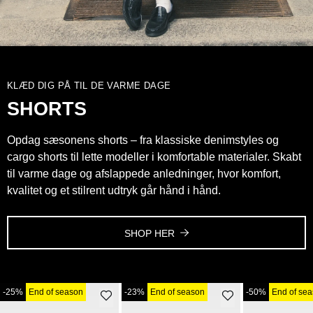
KLÆD DIG PÅ TIL DE VARME DAGE
SHORTS
Opdag sæsonens shorts – fra klassiske denimstyles og
cargo shorts til lette modeller i komfortable materialer. Skabt
til varme dage og afslappede anledninger, hvor komfort,
kvalitet og et stilrent udtryk går hånd i hånd.
SHOP HER
-25%
End of season
-23%
End of season
-50%
End of se