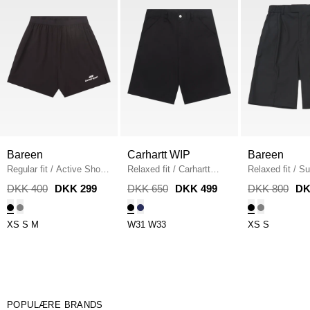
Bareen
Carhartt WIP
Bareen
Regular fit
/
Active Shorts
Relaxed fit
/
Carhartt
Relaxed fit
/
Su
/
BLACK
Simple Shorts
/
BLACK
BLACK
DKK 400
DKK 299
DKK 650
DKK 499
DKK 800
DK
XS
S
M
W31
W33
XS
S
POPULÆRE BRANDS