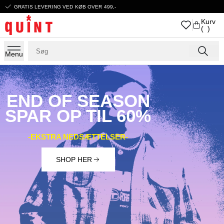
GRATIS LEVERING VED KØB OVER 499,-
Kurv
( )
Menu
END OF SEASON
SPAR OP TIL 60%
-EKSTRA NEDSÆTTELSER-
SHOP HER