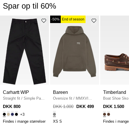
Spar op til 60%
-50%
End of season
Carhartt WIP
Bareen
Timberland
Straight fit
/
Simple Pant
Oversize fit
/
MMXVI
Boat Shoe Sko
I020075
/
BLACK
Hoodie
/
STONE GREY
MEDIUM BRO
DKK 800
DKK 1.000
DKK 499
DKK 1.500
+3
Findes i mange størrelser
XS
S
Findes i mange 