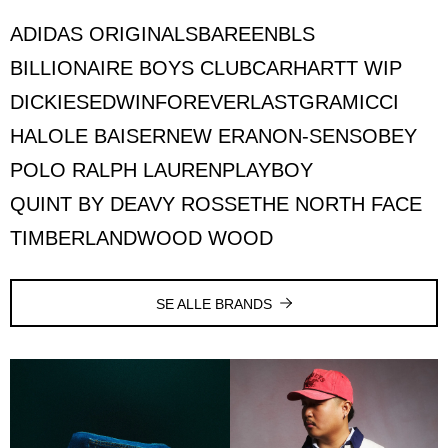
ADIDAS ORIGINALS
BAREEN
BLS
BILLIONAIRE BOYS CLUB
CARHARTT WIP
DICKIES
EDWIN
FOREVERLAST
GRAMICCI
HALO
LE BAISER
NEW ERA
NON-SENS
OBEY
POLO RALPH LAUREN
PLAYBOY
QUINT BY DEAVY ROSSE
THE NORTH FACE
TIMBERLAND
WOOD WOOD
SE ALLE BRANDS