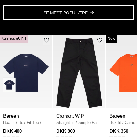
SE MEST POPULÆRE
Kun hos qUINT
New
Bareen
Carhartt WIP
Bareen
Box fit
/
Box Fit Tee
/
Straight fit
/
Simple Pant
Box fit
/
Camo 
NAVY
I020075
/
BLACK
Fit T-shirt
/
OR
DKK 400
DKK 800
DKK 350