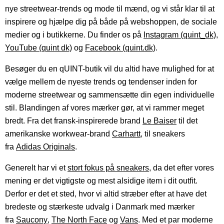
nye streetwear-trends og mode til mænd, og vi står klar til at
inspirere og hjælpe dig på både på webshoppen, de sociale
medier og i butikkerne. Du finder os på
Instagram (quint_dk)
,
YouTube (quint dk)
og
Facebook (quint.dk)
.
Besøger du en qUINT-butik vil du altid have mulighed for at
vælge mellem de nyeste trends og tendenser inden for
moderne streetwear og sammensætte din egen individuelle
stil. Blandingen af vores mærker gør, at vi rammer meget
bredt. Fra det fransk-inspirerede brand
Le Baiser
til det
amerikanske workwear-brand
Carhartt
, til sneakers
fra
Adidas Originals
.
Generelt har vi et
stort fokus på sneakers
, da det efter vores
mening er det vigtigste og mest alsidige item i dit outfit.
Derfor er det et sted, hvor vi altid stræber efter at have det
bredeste og stærkeste udvalg i Danmark med mærker
fra
Saucony
,
The North Face
og
Vans
. Med et par moderne