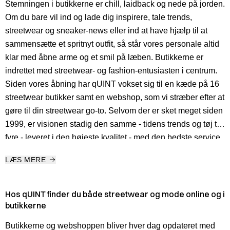
Stemningen i butikkerne er chill, laidback og nede på jorden.
Om du bare vil ind og lade dig inspirere, tale trends,
streetwear og sneaker-news eller ind at have hjælp til at
sammensætte et spritnyt outfit, så står vores personale altid
klar med åbne arme og et smil på læben. Butikkerne er
indrettet med streetwear- og fashion-entusiasten i centrum.
Siden vores åbning har qUINT vokset sig til en kæde på 16
streetwear butikker samt en webshop, som vi stræber efter at
gøre til din streetwear go-to. Selvom der er sket meget siden
1999, er visionen stadig den samme - tidens trends og tøj til
fyre - leveret i den højeste kvalitet - med den bedste service.
LÆS MERE
Hos qUINT finder du både streetwear og mode online og i
butikkerne
Butikkerne og webshoppen bliver hver dag opdateret med