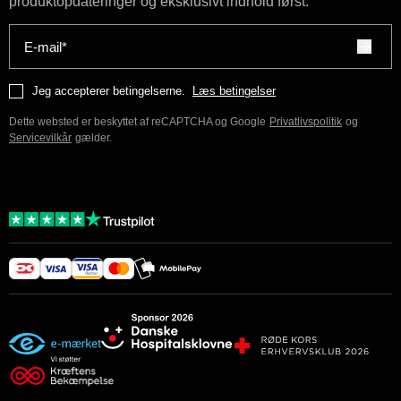
produktopdateringer og eksklusivt indhold først.
E-mail*
Jeg accepterer betingelserne.
Læs betingelser
Dette websted er beskyttet af reCAPTCHA og Google
Privatlivspolitik
og
Servicevilkår
gælder.