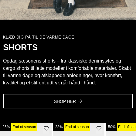
KLÆD DIG PÅ TIL DE VARME DAGE
SHORTS
Opdag sæsonens shorts – fra klassiske denimstyles og
cargo shorts til lette modeller i komfortable materialer. Skabt
til varme dage og afslappede anledninger, hvor komfort,
kvalitet og et stilrent udtryk går hånd i hånd.
SHOP HER
-25%
End of season
-23%
End of season
-50%
End of se