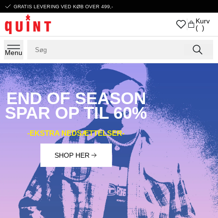
GRATIS LEVERING VED KØB OVER 499,-
Kurv
( )
Menu
END OF SEASON
SPAR OP TIL 60%
-EKSTRA NEDSÆTTELSER-
SHOP HER