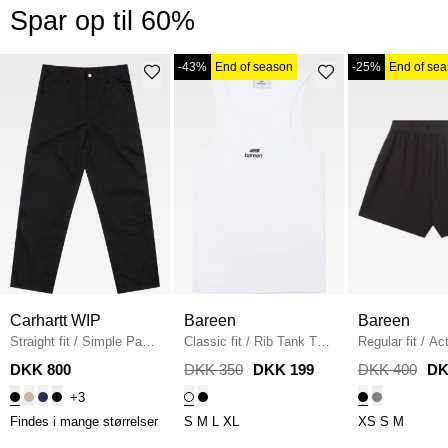
Spar op til 60%
-43%
End of season
-25%
End of se
Carhartt WIP
Bareen
Bareen
Straight fit
/
Simple Pant
Classic fit
/
Rib Tank Top
Regular fit
/
Act
I020075
/
BLACK
/
WHITE
/
BLACK
DKK 800
DKK 350
DKK 199
DKK 400
DK
+3
Findes i mange størrelser
S
M
L
XL
XS
S
M