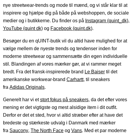
nye streetwear-trends og mode til mænd, og vi står klar til at
inspirere og hjælpe dig på både på webshoppen, de sociale
medier og i butikkerne. Du finder os på
Instagram (quint_dk)
,
YouTube (quint dk)
og
Facebook (quint.dk)
.
Besøger du en qUINT-butik vil du altid have mulighed for at
vælge mellem de nyeste trends og tendenser inden for
moderne streetwear og sammensætte din egen individuelle
stil. Blandingen af vores mærker gør, at vi rammer meget
bredt. Fra det fransk-inspirerede brand
Le Baiser
til det
amerikanske workwear-brand
Carhartt
, til sneakers
fra
Adidas Originals
.
Generelt har vi et
stort fokus på sneakers
, da det efter vores
mening er det vigtigste og mest alsidige item i dit outfit.
Derfor er det et sted, hvor vi altid stræber efter at have det
bredeste og stærkeste udvalg i Danmark med mærker
fra
Saucony
,
The North Face
og
Vans
. Med et par moderne