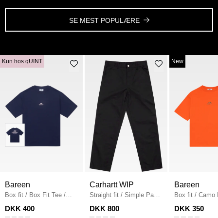
SE MEST POPULÆRE
Kun hos qUINT
New
Bareen
Carhartt WIP
Bareen
Box fit
/
Box Fit Tee
/
Straight fit
/
Simple Pant
Box fit
/
Camo 
NAVY
I020075
/
BLACK
Fit T-shirt
/
OR
DKK 400
DKK 800
DKK 350