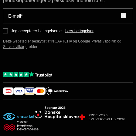
produktopdateringer og eksklusivt indhold først.
E-mail*
Jeg accepterer betingelserne.
Læs betingelser
Dette websted er beskyttet af reCAPTCHA og Google
Privatlivspolitik
og
Servicevilkår
gælder.