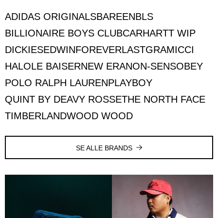
ADIDAS ORIGINALS
BAREEN
BLS
BILLIONAIRE BOYS CLUB
CARHARTT WIP
DICKIES
EDWIN
FOREVERLAST
GRAMICCI
HALO
LE BAISER
NEW ERA
NON-SENS
OBEY
POLO RALPH LAUREN
PLAYBOY
QUINT BY DEAVY ROSSE
THE NORTH FACE
TIMBERLAND
WOOD WOOD
SE ALLE BRANDS