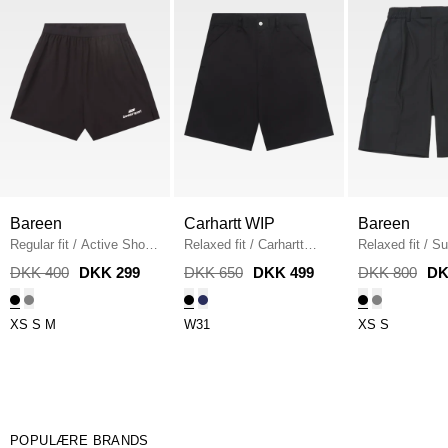
Bareen
Carhartt WIP
Bareen
Regular fit
/
Active Shorts
Relaxed fit
/
Carhartt
Relaxed fit
/
Su
/
BLACK
Simple Shorts
/
BLACK
BLACK
DKK 400
DKK 299
DKK 650
DKK 499
DKK 800
DK
XS
S
M
W31
XS
S
POPULÆRE BRANDS