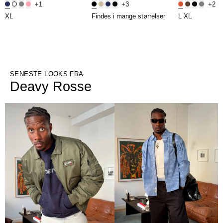
+1
+3
+2
XL
Findes i mange størrelser
L
XL
SENESTE LOOKS FRA
Deavy Rosse