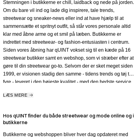
Stemningen i butikkerne er chill, laidback og nede på jorden.
Om du bare vil ind og lade dig inspirere, tale trends,
streetwear og sneaker-news eller ind at have hjælp til at
sammensætte et spritnyt outfit, så står vores personale altid
klar med åbne arme og et smil på læben. Butikkerne er
indrettet med streetwear- og fashion-entusiasten i centrum.
Siden vores åbning har qUINT vokset sig til en kæde på 16
streetwear butikker samt en webshop, som vi stræber efter at
gøre til din streetwear go-to. Selvom der er sket meget siden
1999, er visionen stadig den samme - tidens trends og tøj til
fyre - leveret i den højeste kvalitet - med den bedste service.
LÆS MERE
Hos qUINT finder du både streetwear og mode online og i
butikkerne
Butikkerne og webshoppen bliver hver dag opdateret med