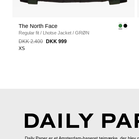
The North Face
Regular fit
/
Lhotse Jacket
/
GRØN
DKK 2.400
DKK 999
XS
Daily Paper er et Amsterdam-baseret tøjmærke, der blev g