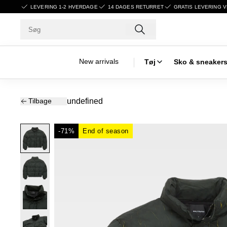
LEVERING 1-2 HVERDAGE
14 DAGES RETURRET
GRATIS LEVERING V
New arrivals
Tøj
Sko & sneaker
Tilbage
undefined
-71%
End of season