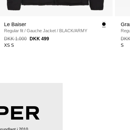
Le Baiser
Gra
Regular fit
/
Gauche Jacket
/
BLACK/ARMY
Regul
DKK 1.000
DKK 499
DKK
XS
S
S
rundlagt i 2010.