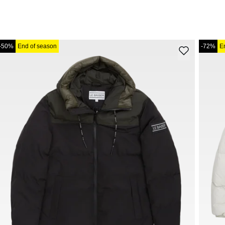
-50%
End of season
-72%
E