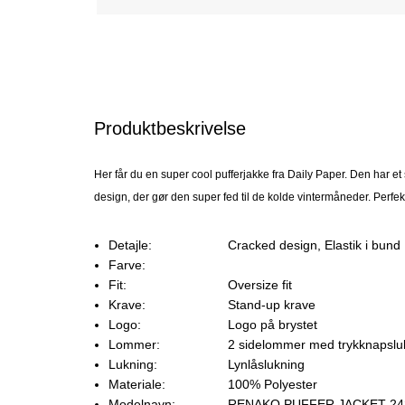
Produktbeskrivelse
Her får du en super cool pufferjakke fra Daily Paper. Den har et 
design, der gør den super fed til de kolde vintermåneder. Perfekt
Detajle:
Cracked design, Elastik i bund
Farve:
Fit:
Oversize fit
Krave:
Stand-up krave
Logo:
Logo på brystet
Lommer:
2 sidelommer med trykknapslu
Lukning:
Lynlåslukning
Materiale:
100% Polyester
Modelnavn:
RENAKO PUFFER JACKET 24