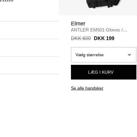
Elmer
ANTLER EM501 Gloves
/
SORT
DKK 600
DKK 199
LÆG I KURV
Se alle handsker