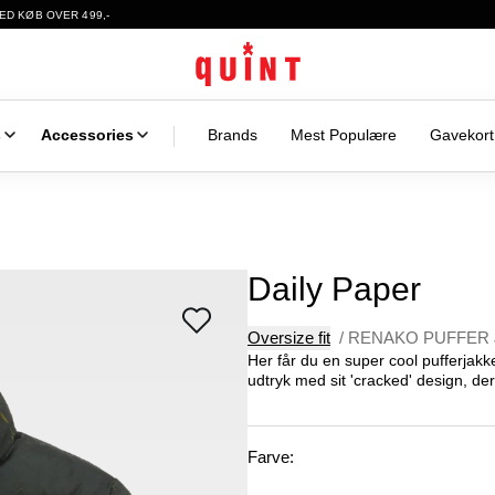
ED KØB OVER 499,-
s
Accessories
Brands
Mest Populære
Gavekort
Daily Paper
Oversize fit
/
RENAKO PUFFER 
Her får du en super cool pufferjakke
udtryk med sit 'cracked' design, der
Farve: