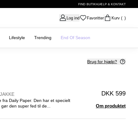
FIND BUTIK
HJÆLP & KONTAKT
Log ind
Favoritter
Kurv
( )
Lifestyle
Trending
End Of Season
Brug for hjælp?
DKK 599
JAKKE
 fra Daily Paper. Den har et specielt
Om produktet
 gør den super fed til de...