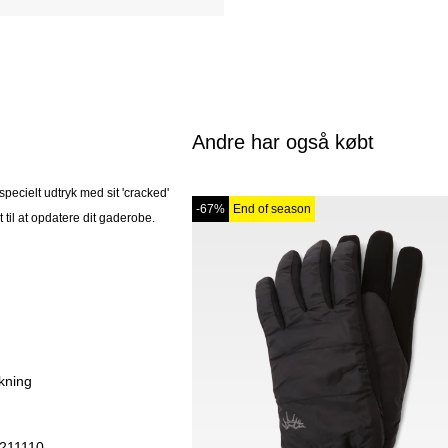
Andre har også købt
specielt udtryk med sit 'cracked'
-67%
End of season
 til at opdatere dit gaderobe.
kning
211110