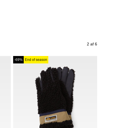
2 af 6
-69%
End of season
Kun hos qUINT