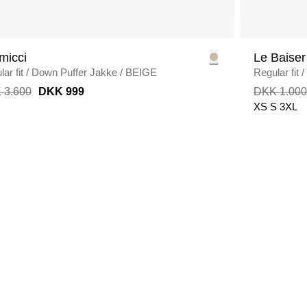
micci
Le Baiser
ar fit
/
Down Puffer Jakke
/
BEIGE
Regular fit
/
 3.600
DKK 999
DKK 1.000
XS
S
3XL