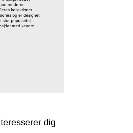
n med moderne
Deres kollektioner
essories og er designet
t stor popularitet
bejdet med kendte
teresserer dig