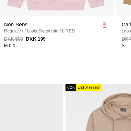
Non-Sens
Car
Regular fit
/
Louis Sweatshirt
/
L.RED
Loose
DKK 500
DKK 199
DKK
M
L
XL
S
-72%
End of season