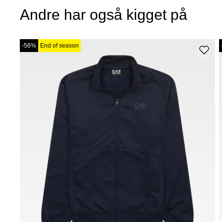
Andre har også kigget på
-56%
End of season