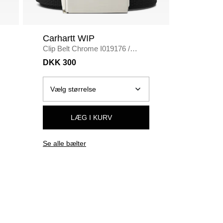
Carhartt WIP
Bareen
Clip Belt Chrome I019176
/
Box fit
/
B
BLACK
DKK 300
DKK 40
LÆG I KURV
Se alle bælter
Se alle t-