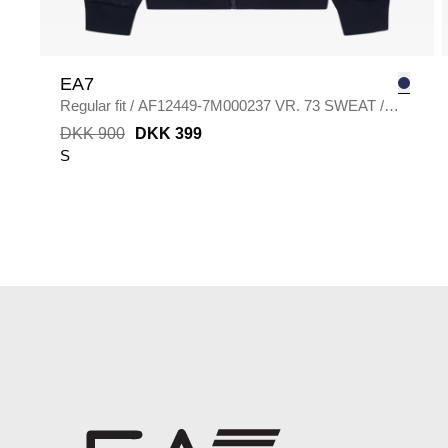
EA7
Regular fit
/
AF12449-7M000237 VR. 73 SWEAT
/
BLÅ
DKK 900
DKK 399
S