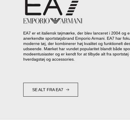
EA7 er et italiensk tøjmærke, der blev lanceret i 2004 og e
anerkendte sportstøjsbrand Emporio Armani. EA7 har foku
moderne tøj, der kombinerer høj kvalitet og funktionelt des
udseende. Mærket har vundet popularitet blandt både spo
modeentusiaster og er kendt for at tilbyde alt fra sportstøj 
hverdagstøj og accessories.
SE ALT FRA EA7