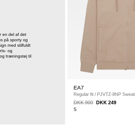
r en del af det
s på sporty og
ign med stilfuldt
rts- og
og træningstøj til
EA7
Regular fit
/
PJVTZ-8NP Sweats
DKK 900
DKK 249
S