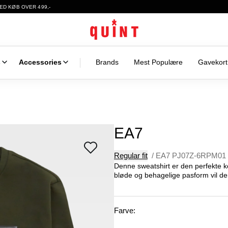
ED KØB OVER 499,-
s
Accessories
Brands
Mest Populære
Gavekort
EA7
Regular fit
/
EA7 PJ07Z-6RPM01
Denne sweatshirt er den perfekte ko
bløde og behagelige pasform vil denn
Farve: