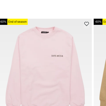
-60%
End of season
-60%
E