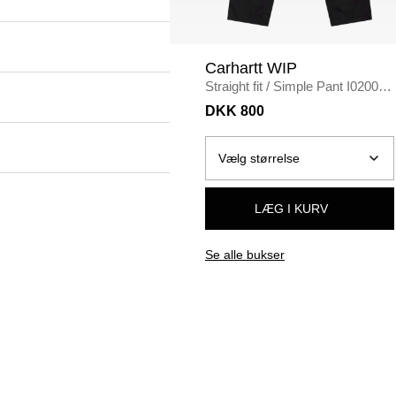
Carhartt WIP
Straight fit
/
Simple Pant I020075
/
BLACK
DKK 800
LÆG I KURV
Se alle bukser