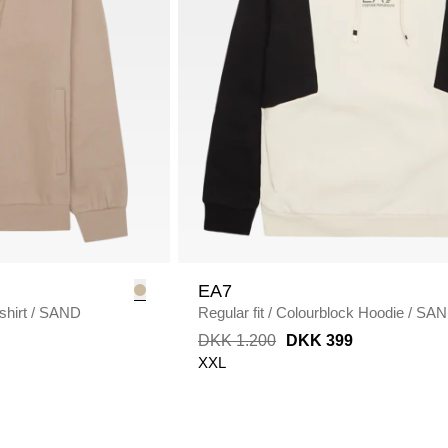
EA7
hirt
/
SAND
Regular fit
/
Colourblock Hoodie
/
SAN
DKK 1.200
DKK 399
XXL