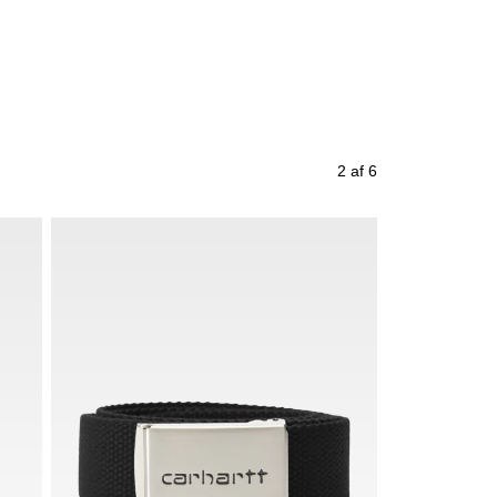
2 af 6
Kun hos qUINT