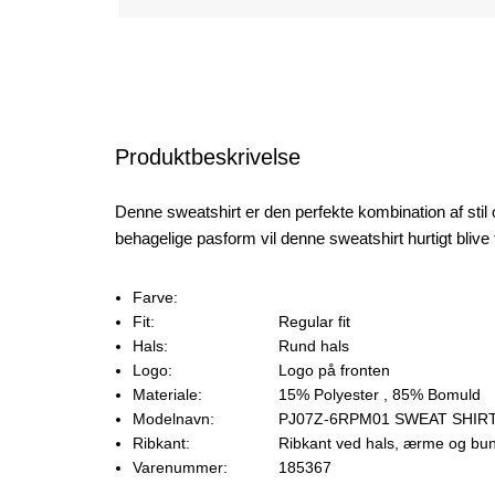
Produktbeskrivelse
Denne sweatshirt er den perfekte kombination af stil
behagelige pasform vil denne sweatshirt hurtigt blive t
Farve:
Fit:
Regular fit
Hals:
Rund hals
Logo:
Logo på fronten
Materiale:
15% Polyester
, 85% Bomuld
Modelnavn:
PJ07Z-6RPM01 SWEAT SHIR
Ribkant:
Ribkant ved hals, ærme og bu
Varenummer:
185367