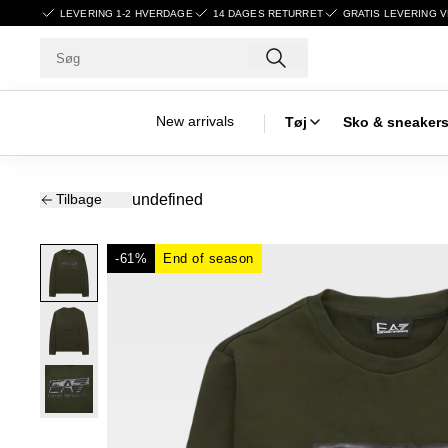
LEVERING 1-2 HVERDAGE
14 DAGES RETURRET
GRATIS LEVERING V
New arrivals
Tøj
Sko & sneaker
Tilbage
undefined
-61%
End of season