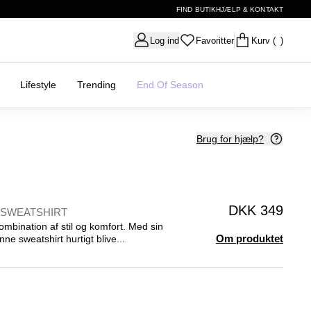
FIND BUTIK
HJÆLP & KONTAKT
Log ind
Favoritter
Kurv
( )
Lifestyle
Trending
End Of Season
Brug for hjælp?
DKK 349
 SWEATSHIRT
mbination af stil og komfort. Med sin
Om produktet
e sweatshirt hurtigt blive...